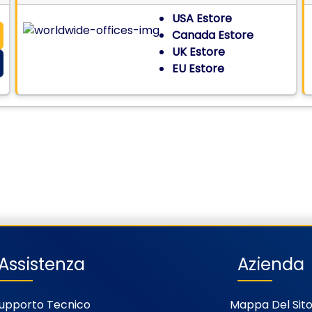
USA Estore
Canada Estore
UK Estore
EU Estore
Assistenza
Azienda
upporto Tecnico
Mappa Del Sit