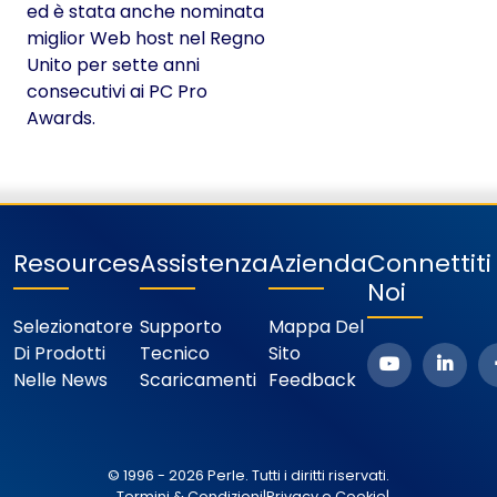
ed è stata anche nominata
miglior Web host nel Regno
Unito per sette anni
consecutivi ai PC Pro
Awards.
Resources
Assistenza
Azienda
Connettit
Noi
Selezionatore
Supporto
Mappa Del
Di Prodotti
Tecnico
Sito
Nelle News
Scaricamenti
Feedback
© 1996 - 2026 Perle. Tutti i diritti riservati.
Termini & Condizioni
|
Privacy e Cookie
|