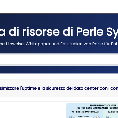
ia di risorse di Perle 
he Hinweise, Whitepaper und Fallstudien von Perle für En
mizzare l'uptime e la sicurezza dei data center con i co