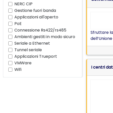
NERC CIP
Gestione fuori banda
Applicazioni all'aperto
PoE
Connessione Rs422/rs485
Sfruttare l
Ambienti gestiti in modo sicuro
dell’Union
Seriale a Ethernet
Tunnel seriale
Applicazioni Trueport
VMWare
I centri da
Wifi