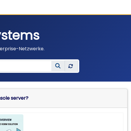
Systems
terprise-Netzwerke.
nsole server?