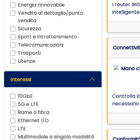
I router IR
Energia rinnovabile
intelligente
Vendita al dettaglio/punto
vendita
Sicurezza
Sport e intrattenimento
Telecomunicazioni
Connettivit
Trasporti
Utenze
Interessi
10GbE
Controlla l
necessario 
5G e LTE
Rame a fibra
Ethernet I/O
LTE
Multimodale a singola modalità
Conformità