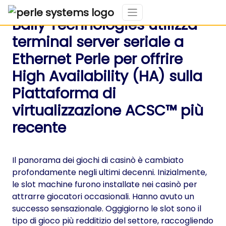
Bally Technologies utilizza
terminal server seriale a
Ethernet Perle per offrire
High Availability (HA) sulla
Piattaforma di
virtualizzazione ACSC™ più
recente
Il panorama dei giochi di casinò è cambiato
profondamente negli ultimi decenni. Inizialmente,
le slot machine furono installate nei casinò per
attrarre giocatori occasionali. Hanno avuto un
successo sensazionale. Oggigiorno le slot sono il
tipo di gioco più redditizio del settore, raccogliendo