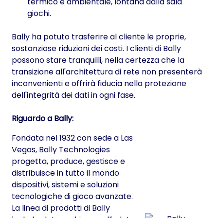
termico e ambientale, lontana dalla sala
giochi.
Bally ha potuto trasferire al cliente le proprie,
sostanziose riduzioni dei costi. I clienti di Bally
possono stare tranquilli, nella certezza che la
transizione all'architettura di rete non presenterà
inconvenienti e offrirà fiducia nella protezione
dell'integrità dei dati in ogni fase.
Riguardo a Bally:
Fondata nel 1932 con sede a Las
Vegas, Bally Technologies
progetta, produce, gestisce e
distribuisce in tutto il mondo
dispositivi, sistemi e soluzioni
tecnologiche di gioco avanzate.
La linea di prodotti di Bally