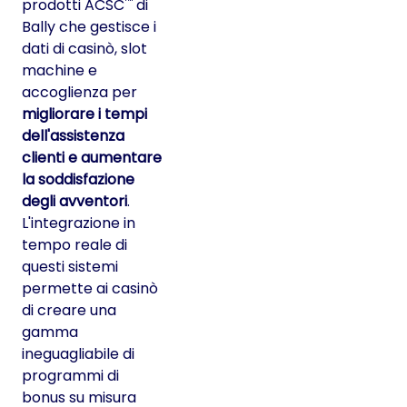
™
prodotti ACSC
di
Bally che gestisce i
dati di casinò, slot
machine e
accoglienza per
migliorare i tempi
dell'assistenza
clienti e aumentare
la soddisfazione
degli avventori
.
L'integrazione in
tempo reale di
questi sistemi
permette ai casinò
di creare una
gamma
ineguagliabile di
programmi di
bonus su misura