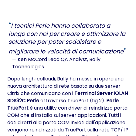
I tecnici Perle hanno collaborato a
lungo con noi per creare e ottimizzare la
soluzione per poter soddisfare e
migliorare le velocità di comunicazione
— Ken McCord
Lead QA Analyst, Bally
Technologies
Dopo lunghi collaudi, Bally ha messo in opera una
nuova architettura di rete basata su due server
Citrix che comunicano con i
Terminal Server IOLAN
SDS32C Perle
attraverso TruePort (fig 2).
Perle
TruePort
è una utility con driver di reindirizzo porta
COM che si installa sul server applicazioni. Tutti i
dati diretti alla porta COM inviati dall'applicazione
vengono reindirizzati da TruePort sulla rete TCP/ IP