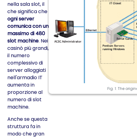
nella sala slot, il
che significa che
ogni server
comunica con un
massimo di 480
slot machine
. Nei
casinò più grandi,
il numero
complessivo di
server alloggiati
nell'armadio IT
aumenta in
Fig. 1: The origi
proporzione al
numero di slot
machine.
Anche se questa
struttura fa in
modo che gran