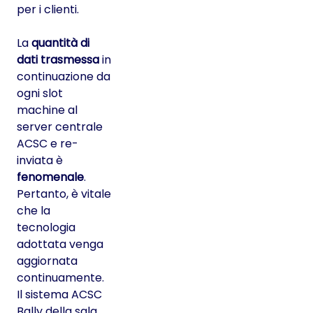
per i clienti.
La
quantità di
dati trasmessa
in
continuazione da
ogni slot
machine al
server centrale
ACSC e re-
inviata è
fenomenale
.
Pertanto, è vitale
che la
tecnologia
adottata venga
aggiornata
continuamente.
Il sistema ACSC
Bally della sala