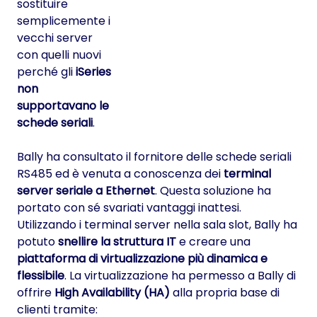
sostituire
semplicemente i
vecchi server
con quelli nuovi
perché gli
iSeries
non
supportavano le
schede seriali
.
Bally ha consultato il fornitore delle schede seriali
RS485 ed è venuta a conoscenza dei
terminal
server seriale a Ethernet
. Questa soluzione ha
portato con sé svariati vantaggi inattesi.
Utilizzando i terminal server nella sala slot, Bally ha
potuto
snellire la struttura IT
e creare una
piattaforma di virtualizzazione più dinamica e
flessibile
. La virtualizzazione ha permesso a Bally di
offrire
High Availability (HA)
alla propria base di
clienti tramite: