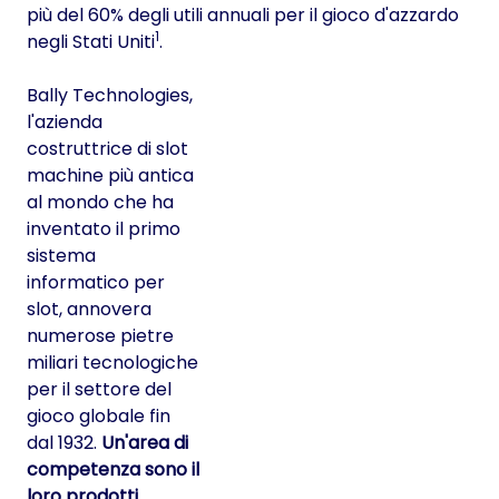
più del 60% degli utili annuali per il gioco d'azzardo
1
negli Stati Uniti
.
Bally Technologies,
l'azienda
costruttrice di slot
machine più antica
al mondo che ha
inventato il primo
sistema
informatico per
slot, annovera
numerose pietre
miliari tecnologiche
per il settore del
gioco globale fin
dal 1932.
Un'area di
competenza sono il
loro prodotti