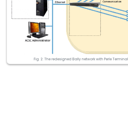
Fig. 2: The redesigned Bally network with Perle Termin