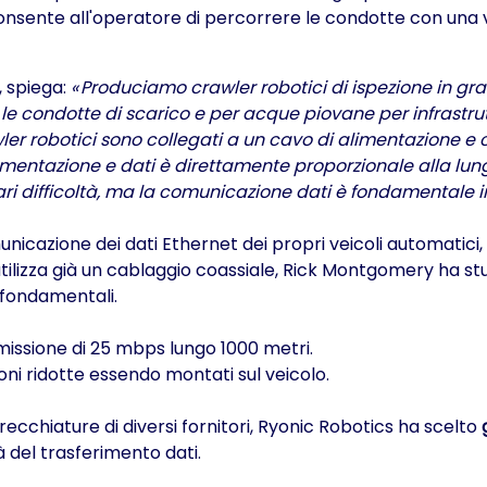
consente all'operatore di percorrere le condotte con una 
, spiega:
« Produciamo crawler robotici di ispezione in grad
e condotte di scarico e per acque piovane per infrastruttu
awler robotici sono collegati a un cavo di alimentazione 
 alimentazione e dati è direttamente proporzionale alla lu
ri difficoltà, ma la comunicazione dati è fondamentale 
icazione dei dati Ethernet dei propri veicoli automatici,
 utilizza già un cablaggio coassiale, Rick Montgomery ha st
 fondamentali.
missione di 25 mbps lungo 1000 metri.
oni ridotte essendo montati sul veicolo.
recchiature di diversi fornitori, Ryonic Robotics ha scelto
 del trasferimento dati.