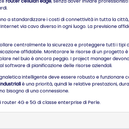
ite
router cellulari edge
, senza dover inviare professionisti
rdi.
no a standardizzare i costi di connettività in tutta la città,
 Internet via cavo diverso in ogni luogo. La previsione affi
llare centralmente la sicurezza e proteggere tutti i tipi d
nicazione affidabile. Monitorare le risorse di un progetto 
lare nel buio è ancora peggio. I project manager devono a
al software di pianificazione delle risorse aziendali.
egnaletica intelligente deve essere robusto e funzionare come
industriali
è una priorità, quindi le relative prestazioni, dur
iano bisogno di una connessione.
i router 4G e 5G di classe enterprise di Perle.