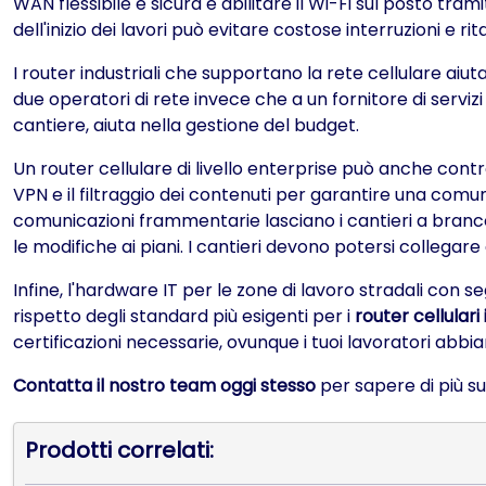
WAN flessibile e sicura e abilitare il Wi-Fi sul posto tram
dell'inizio dei lavori può evitare costose interruzioni e rita
I router industriali che supportano la rete cellulare aiuta
due operatori di rete invece che a un fornitore di servizi
cantiere, aiuta nella gestione del budget.
Un router cellulare di livello enterprise può anche contro
VPN e il filtraggio dei contenuti per garantire una comu
comunicazioni frammentarie lasciano i cantieri a branco
le modifiche ai piani. I cantieri devono potersi collegare 
Infine, l'hardware IT per le zone di lavoro stradali con s
rispetto degli standard più esigenti per i
router cellulari 
certificazioni necessarie, ovunque i tuoi lavoratori abb
Contatta il nostro team oggi stesso
per sapere di più su
Prodotti correlati: