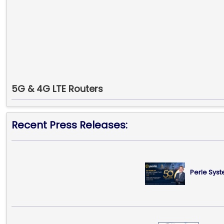
5G & 4G LTE Routers
Recent Press Releases:
Perle Syst