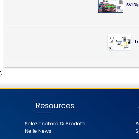
SVi Di
I 
}
Resources
Selezionatore Di Prodotti
S
Nelle News
S