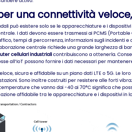
antiere attivo.
 per una connettività veloce,
radali può esistere solo se le apparecchiature e i disposit
centrale. I dati devono essere trasmessi ai PCMS (Portable
affico, tempi di percorrenza, informazioni sugli incidenti e a
aborazione centrale richiede una grande larghezza di ban
uter cellulari industriali
contribuiscono a ottenerla. Conse
e all’IoT possono fornire i dati necessari per mantenere il
 veloce, sicura e affidabile su un piano dati LTE o 5G. Le l
oni. Sono inoltre costruiti per resistere alle forti vibrazi
 temperature che vanno dai -40 ai 70°C significa che posson
one affidabile tra le apparecchiature e i dispositivi in l