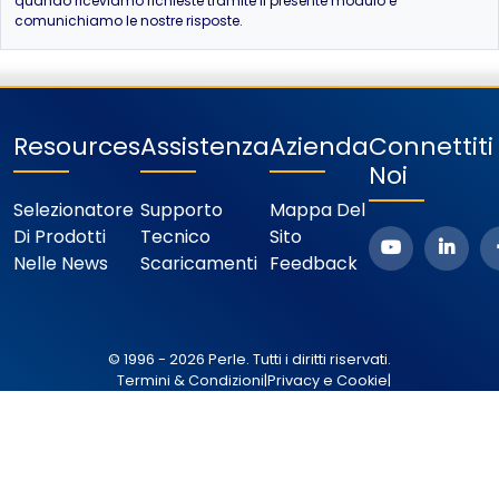
quando riceviamo richieste tramite il presente modulo e
comunichiamo le nostre risposte.
Resources
Assistenza
Azienda
Connettit
Noi
Selezionatore
Supporto
Mappa Del
Di Prodotti
Tecnico
Sito
Nelle News
Scaricamenti
Feedback
© 1996 - 2026 Perle. Tutti i diritti riservati.
Termini & Condizioni
|
Privacy e Cookie
|