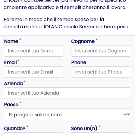
di IOLAN Console Server più rilevanti per lo specifico
ambiente applicativo e ti semplificheranno il lavoro.
Faremo in modo che il tempo speso per la
dimostrazione di IOLAN Console Server sia ben speso.
*
*
Nome
Cognome
Questo campo è obbligatorio
Questo campo è obbligato
*
Email
Phone
Questo campo è obbligatorio
Questo campo è obbligato
*
Azienda
Questo campo è obbligatorio
*
Paese
Questo campo è obbligatorio
*
*
Quando?
Sono un(n)