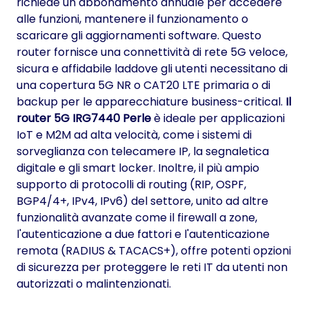
richiede un abbonamento annuale per accedere
alle funzioni, mantenere il funzionamento o
scaricare gli aggiornamenti software. Questo
router fornisce una connettività di rete 5G veloce,
sicura e affidabile laddove gli utenti necessitano di
una copertura 5G NR o CAT20 LTE primaria o di
backup per le apparecchiature business-critical.
Il
router 5G IRG7440 Perle
è ideale per applicazioni
IoT e M2M ad alta velocità, come i sistemi di
sorveglianza con telecamere IP, la segnaletica
digitale e gli smart locker. Inoltre, il più ampio
supporto di protocolli di routing (RIP, OSPF,
BGP4/4+, IPv4, IPv6) del settore, unito ad altre
funzionalità avanzate come il firewall a zone,
l'autenticazione a due fattori e l'autenticazione
remota (RADIUS & TACACS+), offre potenti opzioni
di sicurezza per proteggere le reti IT da utenti non
autorizzati o malintenzionati.