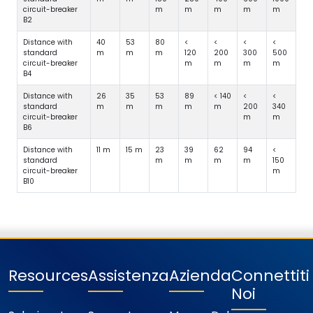
circuit-breaker
m
m
m
m
m
B2
Distance with
40
53
80
<
<
<
<
standard
m
m
m
120
200
300
500
circuit-breaker
m
m
m
m
B4
Distance with
26
35
53
89
< 140
<
<
standard
m
m
m
m
m
200
340
circuit-breaker
m
m
B6
Distance with
11 m
15 m
23
39
62
94
<
standard
m
m
m
m
150
circuit-breaker
m
B10
Resources
Assistenza
Azienda
Connettit
Noi