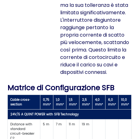
ma la sua tolleranza è stata
limitata significativamente.
L'interruttore disgiuntore
raggiunge pertanto la
propria corrente di scatto
più velocemente, scattando
così prima. Questo limita la
corrente di cortocircuito e
riduce il carico su cavi e
dispositivi connessi.
Matrice di Configurazione SFB
Cable cross‐
0,75
1,0
1,5
2,5
4,0
6,0
10,0
section
mm²
mm²
mm²
mm²
mm²
mm²
mm²
24V/5 A QUINT POWER with SFB Technology
Distance with
5 m
7 m
11 m
19 m
standard
circuit-breaker
C2