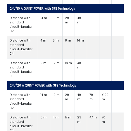
24V/10 A QUINT POWER with SFB Technology
Distance with
14 m
19 m
29
49
standard
m
m
circuit-breaker
C2
Distance with
4 m
5 m
8 m
14 m
standard
circuit-breaker
C4
Distance with
9 m
12 m
18 m
30
standard
m
circuit-breaker
B6
24V/20 A QUINT POWER with SFB Technology
Distance with
14 m
19 m
29
49
79
<100
standard
m
m
m
m
circuit-breaker
C2
Distance with
8 m
11 m
17 m
29
47 m
70
standard
m
m
circuit-breaker
C4