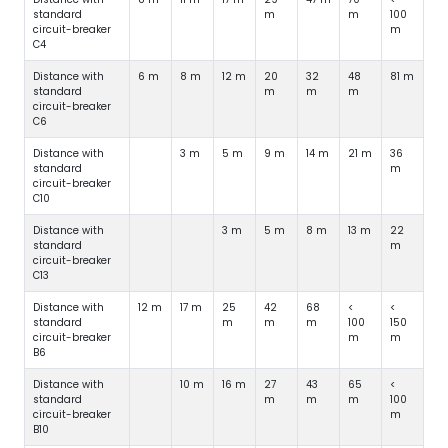
standard
m
m
100
circuit-breaker
m
C4
Distance with
6 m
8 m
12 m
20
32
48
81 m
standard
m
m
m
circuit-breaker
C6
Distance with
3 m
5 m
9 m
14 m
21 m
36
standard
m
circuit-breaker
C10
Distance with
3 m
5 m
8 m
13 m
22
standard
m
circuit-breaker
C13
Distance with
12 m
17 m
25
42
68
<
<
standard
m
m
m
100
150
circuit-breaker
m
m
B6
Distance with
10 m
16 m
27
43
65
<
standard
m
m
m
100
circuit-breaker
m
B10