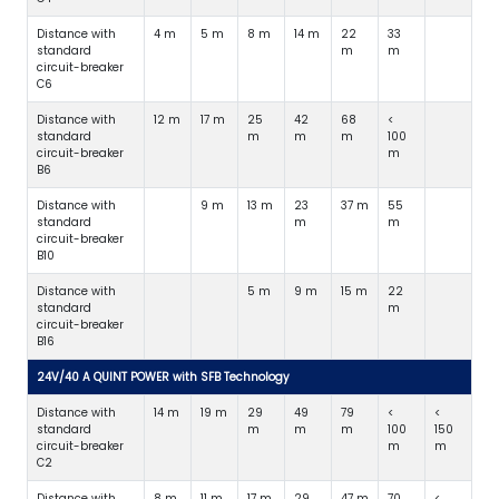
Distance with
4 m
5 m
8 m
14 m
22
33
standard
m
m
circuit-breaker
C6
Distance with
12 m
17 m
25
42
68
<
standard
m
m
m
100
circuit-breaker
m
B6
Distance with
9 m
13 m
23
37 m
55
standard
m
m
circuit-breaker
B10
Distance with
5 m
9 m
15 m
22
standard
m
circuit-breaker
B16
24V/40 A QUINT POWER with SFB Technology
Distance with
14 m
19 m
29
49
79
<
<
standard
m
m
m
100
150
circuit-breaker
m
m
C2
Distance with
8 m
11 m
17 m
29
47 m
70
<