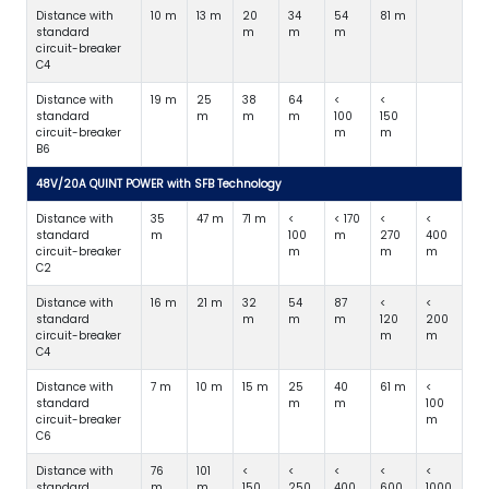
Distance with
10 m
13 m
20
34
54
81 m
standard
m
m
m
circuit-breaker
C4
Distance with
19 m
25
38
64
<
<
standard
m
m
m
100
150
circuit-breaker
m
m
B6
48V/20A QUINT POWER with SFB Technology
Distance with
35
47 m
71 m
<
< 170
<
<
standard
m
100
m
270
400
circuit-breaker
m
m
m
C2
Distance with
16 m
21 m
32
54
87
<
<
standard
m
m
m
120
200
circuit-breaker
m
m
C4
Distance with
7 m
10 m
15 m
25
40
61 m
<
standard
m
m
100
circuit-breaker
m
C6
Distance with
76
101
<
<
<
<
<
standard
m
m
150
250
400
600
1000