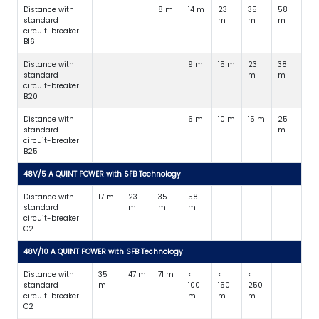
Distance with
8 m
14 m
23
35
58
standard
m
m
m
circuit-breaker
B16
Distance with
9 m
15 m
23
38
standard
m
m
circuit-breaker
B20
Distance with
6 m
10 m
15 m
25
standard
m
circuit-breaker
B25
48V/5 A QUINT POWER with SFB Technology
Distance with
17 m
23
35
58
standard
m
m
m
circuit-breaker
C2
48V/10 A QUINT POWER with SFB Technology
Distance with
35
47 m
71 m
<
<
<
standard
m
100
150
250
circuit-breaker
m
m
m
C2