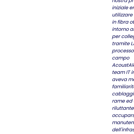
nostra p
iniziale e
utilizzar
in fibra o
intorno al
per coll
tramite L
processo
campo
AcoustAler
team IT i
aveva m
familiarit
cablaggi
rame ed 
riluttante
occupars
manuten
dell'infra