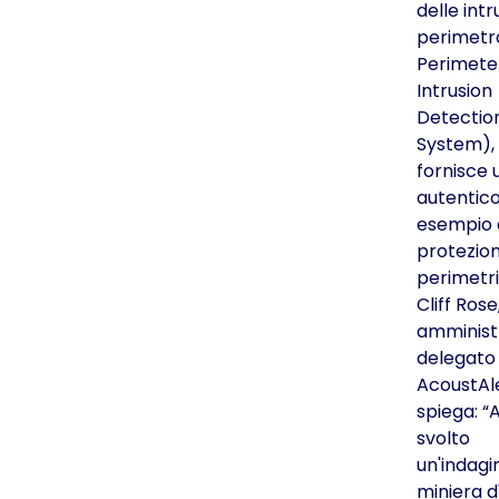
delle intr
perimetra
Perimete
Intrusion
Detectio
System),
fornisce 
autentic
esempio 
protezion
perimetri 
Cliff Rose
amminist
delegato 
AcoustAle
spiega: 
svolto
un'indagi
miniera d