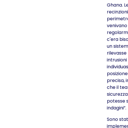
Ghana. L
recinzioni
perimetra
venivano 
regolarm
c'era bis
un siste
rilevasse 
intrusioni
individuas
posizione
precisa, 
che il te
sicurezza
potesse 
indagini”.
Sono sta
impleme