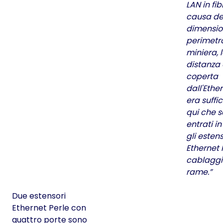
LAN in fib
causa de
dimensio
perimetro
miniera, 
distanza 
coperta
dall'Ethe
era suffic
qui che 
entrati i
gli estens
Ethernet 
cablaggi
rame.”
Due estensori
Ethernet Perle con
quattro porte sono