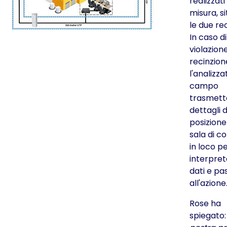
realizzati
misura, si
le due rec
In caso di
violazion
recinzion
l'analizza
campo
trasmette
dettagli 
posizione
sala di co
in loco p
interpret
dati e pa
all'azione
Rose ha
spiegato