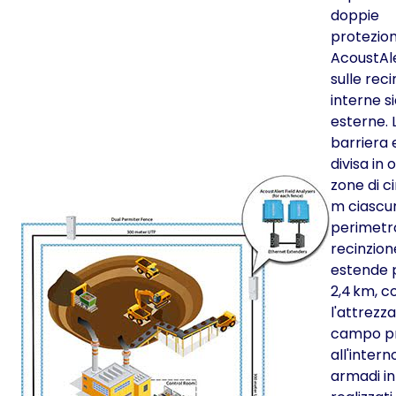
doppie
protezion
AcoustAle
sulle reci
interne s
esterne. 
barriera 
divisa in 
zone di c
m ciascun
perimetro
recinzione
estende 
2,4 km, c
l'attrezz
campo p
all'intern
armadi in