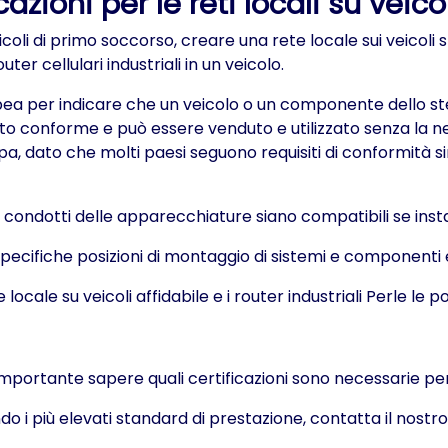
zioni per le reti locali su veicol
veicoli di primo soccorso, creare una rete locale sui veicol
r cellulari industriali in un veicolo.
pea per indicare che un veicolo o un componente dello stes
 conforme e può essere venduto e utilizzato senza la neces
pa, dato che molti paesi seguono requisiti di conformità 
condotti delle apparecchiature siano compatibili se installa
 specifiche posizioni di montaggio di sistemi e componenti e
ocale su veicoli affidabile e i router industriali Perle le 
 importante sapere quali certificazioni sono necessarie per
ondo i più elevati standard di prestazione, contatta il nostr