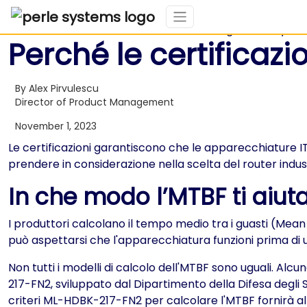
Perché le certificazi
By Alex Pirvulescu
Director of Product Management
November 1, 2023
Le certificazioni garantiscono che le apparecchiature IT f
prendere in considerazione nella scelta del router indust
In che modo l’MTBF ti aiuta
I produttori calcolano il tempo medio tra i guasti (Mea
può aspettarsi che l'apparecchiatura funzioni prima di 
Non tutti i modelli di calcolo dell'MTBF sono uguali. Al
217-FN2, sviluppato dal Dipartimento della Difesa degli Sta
criteri ML-HDBK-217-FN2 per calcolare l'MTBF fornirà all