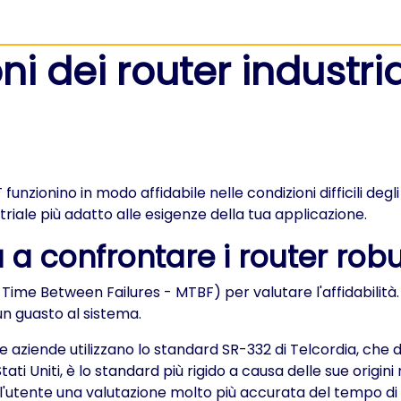
oni dei router industri
unzionino in modo affidabile nelle condizioni difficili degli
riale più adatto alle esigenze della tua applicazione.
 a confrontare i router robu
n Time Between Failures - MTBF) per valutare l'affidabili
un guasto al sistema.
cune aziende utilizzano lo standard SR-332 di Telcordia, ch
ti Uniti, è lo standard più rigido a causa delle sue origini 
'utente una valutazione molto più accurata del tempo di a