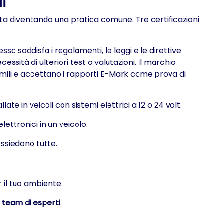
i
i sta diventando una pratica comune. Tre certificazioni
so soddisfa i regolamenti, le leggi e le direttive
sità di ulteriori test o valutazioni. Il marchio
simili e accettano i rapporti E-Mark come prova di
te in veicoli con sistemi elettrici a 12 o 24 volt.
lettronici in un veicolo.
possiedono tutte.
 il tuo ambiente.
o
team di esperti
.