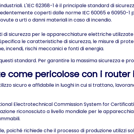
dustriali. L'IEC 62368-1 è il principale standard di sicurezza 
recedentemente coperti dalle norme IEC 60065 e 60950-1 p
ovute a urti o danni materiali in caso di incendio.
siti di sicurezza per le apparecchiature elettriche utilizz
pecifica le caratteristiche di sicurezza, le misure di prote
e, incendi, rischi meccanici e fonti di energia.
di questi standard. Per garantire la massima sicurezza e pr
e come pericolose con i router i
zzo sicuro e affidabile in luoghi in cui si trattano, lavoran
national Electrotechnical Commission System for Certifica
ione riconosciuto a livello mondiale per le apparecchiatur
ammabili.
ile, poiché richiede che il processo di produzione utilizzi 