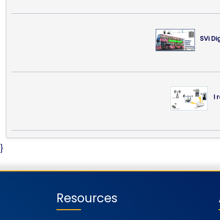
SVi Di
I 
}
Resources