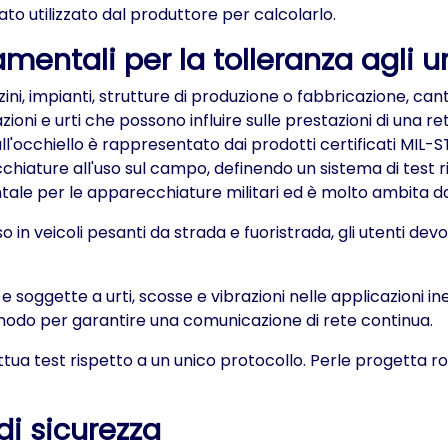
to utilizzato dal produttore per calcolarlo.
mentali per la tolleranza agli urt
, impianti, strutture di produzione o fabbricazione, cantie
ni e urti che possono influire sulle prestazioni di una re
all'occhiello è rappresentato dai prodotti certificati MI
cchiature all'uso sul campo, definendo un sistema di test 
entale per le apparecchiature militari ed è molto ambita d
 in veicoli pesanti da strada e fuoristrada, gli utenti dev
 soggette a urti, scosse e vibrazioni nelle applicazioni ine
 modo per garantire una comunicazione di rete continua.
ttua test rispetto a un unico protocollo. Perle progetta ro
di sicurezza