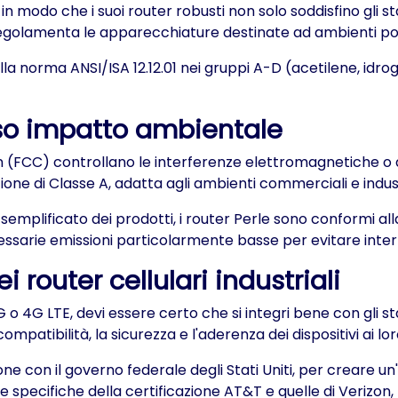
odo che i suoi router robusti non solo soddisfino gli sta
 regolamenta le apparecchiature destinate ad ambienti po
i alla norma ANSI/ISA 12.12.01 nei gruppi A-D (acetilene, idr
sso impatto ambientale
CC) controllano le interferenze elettromagnetiche o di r
zione di Classe A, adatta agli ambienti commerciali e indust
n semplificato dei prodotti, i router Perle sono conformi alla
ecessarie emissioni particolarmente basse per evitare int
i router cellulari industriali
 4G LTE, devi essere certo che si integri bene con gli sta
ompatibilità, la sicurezza e l'aderenza dei dispositivi ai l
ione con il governo federale degli Stati Uniti, per creare un
le specifiche della certificazione AT&T e quelle di Verizon