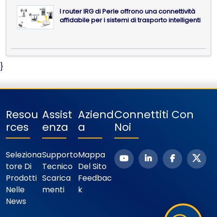
I router IRG di Perle offrono una connettività
affidabile per i sistemi di trasporto intelligenti
}
Resou
Assist
Aziend
Connettiti Con
Rces
Enza
A
Noi
Seleziona
Supporto
Mappa
Tore Di
Tecnico
Del Sito
Prodotti
Scarica
Feedbac
Nelle
Menti
K
News