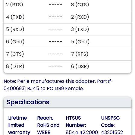
2 (RTS)
-----
8 (CTS)
4 (TXD)
-----
2 (RXD)
5 (RXD)
-----
3 (TXD)
6 (Gnd)
-----
5 (Gnd)
7 (CTS)
-----
7 (RTS)
8 (DTR)
-----
6 (DSR)
Note: Perle manufactures this adapter. Part#
04006931 RJ45 to PC DB9 Female.
Specifications
Lifetime
Reach,
HTSUS
UNSPSC
limited
RoHS and
Number:
Code:
warranty
WEEE
8544.42.2000
43201552