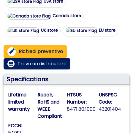
USA store
Canada store
UK store
EU store
Richiedi preventivo
Trova un distributore
Specifications
Lifetime
Reach,
HTSUS
UNSPSC
limited
RoHS and
Number:
Code:
warranty
WEEE
8471.80.1000
43201404
Compliant
ECCN:
5A991