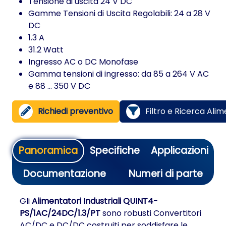
Tensione di uscita 24 V DC
Gamme Tensioni di Uscita Regolabili: 24 a 28 V
DC
1.3 A
31.2 Watt
Ingresso AC o DC Monofase
Gamma tensioni di ingresso: da 85 a 264 V AC
e 88 ... 350 V DC
Richiedi preventivo
Filtro e Ricerca Alim
Panoramica
Specifiche
Applicazioni
Documentazione
Numeri di parte
Gli
Alimentatori Industriali QUINT4-
PS/1AC/24DC/1.3/PT
sono robusti Convertitori
AC/DC e DC/DC costruiti per soddisfare le