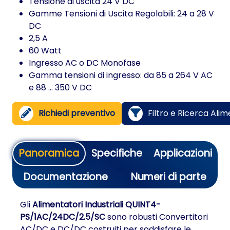
Tensione di uscita 24 V DC
Gamme Tensioni di Uscita Regolabili: 24 a 28 V
DC
2,5 A
60 Watt
Ingresso AC o DC Monofase
Gamma tensioni di ingresso: da 85 a 264 V AC
e 88 ... 350 V DC
Richiedi preventivo
Filtro e Ricerca Alim
Panoramica
Specifiche
Applicazioni
Documentazione
Numeri di parte
Gli
Alimentatori Industriali QUINT4-
PS/1AC/24DC/2.5/SC
sono robusti Convertitori
AC/DC e DC/DC costruiti per soddisfare le