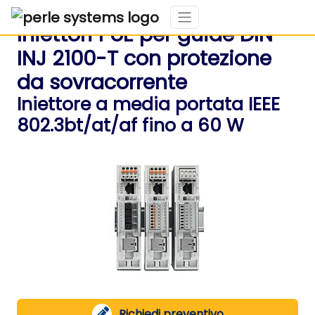
Iniettori PoE per guide DIN
INJ 2100-T con protezione
da sovracorrente
Iniettore a media portata IEEE
802.3bt/at/af fino a 60 W
Richiedi preventivo