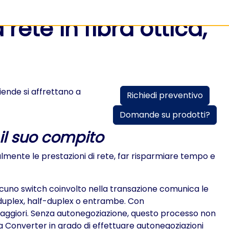
 rete in fibra ottica,
iende si affrettano a
Richiedi preventivo
Domande su prodotti?
il suo compito
almente le prestazioni di rete, far risparmiare tempo e
iascuno switch coinvolto nella transazione comunica le
-duplex, half-duplex o entrambe. Con
i maggiori. Senza autonegoziazione, questo processo non
dia Converter in grado di effettuare autonegoziazioni