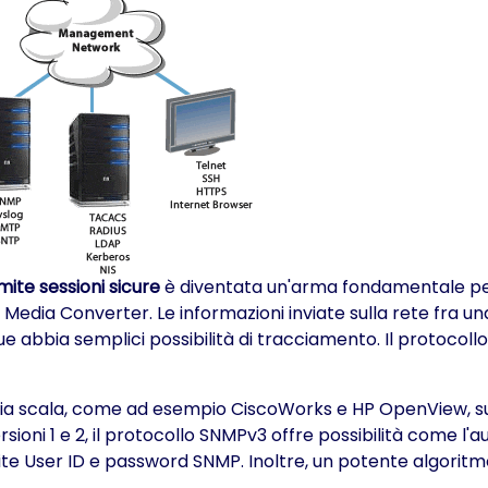
ite sessioni sicure
è diventata un'arma fondamentale per l
i Media Converter. Le informazioni inviate sulla rete fra u
que abbia semplici possibilità di tracciamento. Il protocoll
ampia scala, come ad esempio CiscoWorks e HP OpenView, s
ni 1 e 2, il protocollo SNMPv3 offre possibilità come l'aut
te User ID e password SNMP. Inoltre, un potente algoritmo d