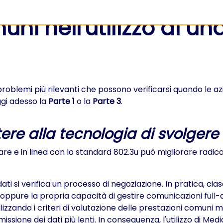
uni nell'utilizzo di una
 problemi più rilevanti che possono verificarsi quando le az
eggi adesso la
Parte 1
o la
Parte 3
.
re alla tecnologia di svolgere 
re e in linea con lo standard 802.3u può migliorare radic
 dati si verifica un processo di negoziazione. In pratica, c
 oppure la propria capacità di gestire comunicazioni full
ilizzando i criteri di valutazione delle prestazioni comun
issione dei dati più lenti. In conseguenza, l'utilizzo di Me