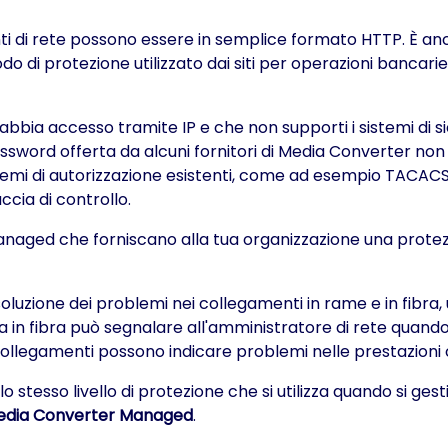
 di rete possono essere in semplice formato HTTP. È anche 
o di protezione utilizzato dai siti per operazioni bancari
 si abbia accesso tramite IP e che non supporti i sistemi di s
ssword offerta da alcuni fornitori di Media Converter non è
emi di autorizzazione esistenti, come ad esempio TACACS+ 
ccia di controllo.
 Managed che forniscano alla tua organizzazione una prote
 risoluzione dei problemi nei collegamenti in rame e in fib
sia in fibra può segnalare all'amministratore di rete quand
 sui collegamenti possono indicare problemi nelle prestazio
stesso livello di protezione che si utilizza quando si gesti
edia Converter Managed
.