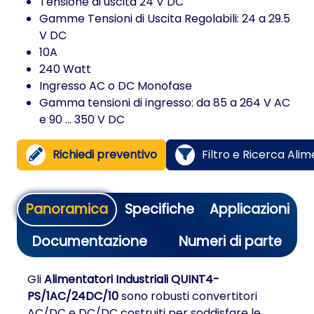
Tensione di uscita 24 V DC
Gamme Tensioni di Uscita Regolabili: 24 a 29.5
V DC
10A
240 Watt
Ingresso AC o DC Monofase
Gamma tensioni di ingresso: da 85 a 264 V AC
e 90 ... 350 V DC
Richiedi preventivo
Filtro e Ricerca Alim
Panoramica
Specifiche
Applicazioni
Documentazione
Numeri di parte
Gli
Alimentatori Industriali QUINT4-
PS/1AC/24DC/10
sono robusti convertitori
AC/DC e DC/DC costruiti per soddisfare le