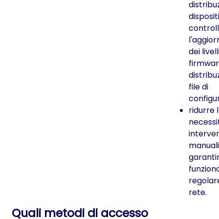
distribu
dispositiv
control
l'aggio
dei livell
firmwar
distribu
file di
configu
ridurre 
necessit
interven
manuali
garanti
funzio
regolar
rete.
Quali metodi di accesso