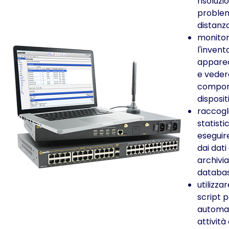
risoluzi
problem
distanz
monito
l'invent
appare
e veder
compor
dispositi
raccogl
statisti
eseguir
dai dati
archivia
databa
utilizzar
script 
automat
attività