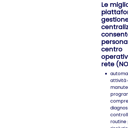
Le miglio
piattafo
gestion
centrali
consent
persona
centro
operativ
rete (NO
automat
attività 
manute
progra
compre
diagnost
controlli
routine 