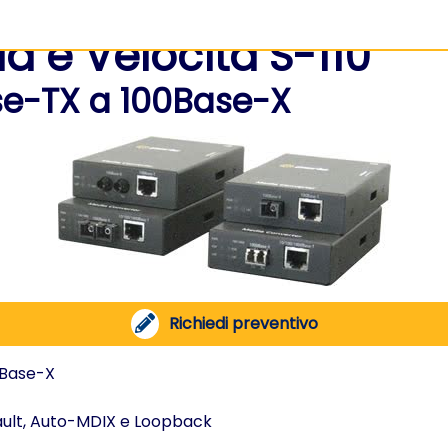
a e Velocità S-110
se-TX a 100Base-X
Richiedi preventivo
0Base-X
ault, Auto-MDIX e Loopback