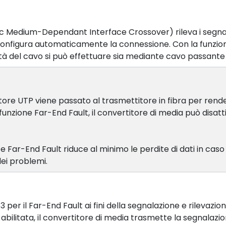
c Medium-Dependant Interface Crossover) rileva i segnali 
configura automaticamente la connessione. Con la funzione
emità del cavo si può effettuare sia mediante cavo passante
itore UTP viene passato al trasmettitore in fibra per rend
a la funzione Far-End Fault, il convertitore di media può di
 Far-End Fault riduce al minimo le perdite di dati in caso 
dei problemi.
er il Far-End Fault ai fini della segnalazione e rilevazione 
abilitata, il convertitore di media trasmette la segnalazi