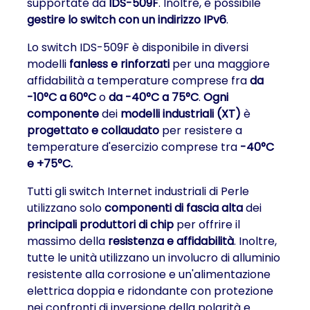
supportate da
IDS-509F
. Inoltre, è possibile
gestire lo switch con un indirizzo IPv6
.
Lo switch IDS-509F è disponibile in diversi
modelli
fanless e rinforzati
per una maggiore
affidabilità a temperature comprese fra
da
-10°C a 60°C
o
da -40°C a 75°C
.
Ogni
componente
dei
modelli industriali (XT)
è
progettato e collaudato
per resistere a
temperature d'esercizio comprese tra
-40°C
e +75°C.
Tutti gli switch Internet industriali di Perle
utilizzano solo
componenti di fascia alta
dei
principali produttori di chip
per offrire il
massimo della
resistenza e affidabilità
. Inoltre,
tutte le unità utilizzano un involucro di alluminio
resistente alla corrosione e un'alimentazione
elettrica doppia e ridondante con protezione
nei confronti di inversione della polarità e