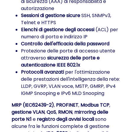
di sicurezza (AAA) di responsabilità e
autorizzazione
Sessioni di gestione sicure
SSH, SNMPv3,
Telnet e HTTPS
Elenchi di gestione degli accessi
(ACL) per
numero di porta e indirizzo IP
Controllo dell'efficacia della password
Protezione delle porte di accesso utente
attraverso
sicurezza delle porte e
autenticazione IEEE 802.1x
Protocolli avanzati
per l'ottimizzazione
delle prestazioni dell'intelligenza della rete:
LLDP, GVRP, VLAN voce, MSTP, GMRP, IPv4
IGMP Snooping e IPv6 MLD Snooping
MRP (IEC62439-2)
,
PROFINET
,
Modbus TCP
,
gestione VLAN
,
QoS
,
RMON
,
mirroring delle
porte N:1
e
registro degli avvisi locali
sono
alcune fra le funzioni complete di gestione